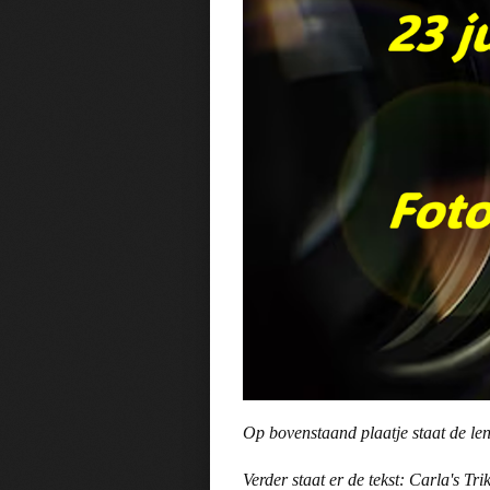
Op bovenstaand plaatje staat de len
Verder staat er de tekst: Carla's Tr