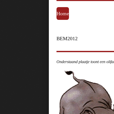
Home
BEM2012
Onderstaand plaatje toont een olifan