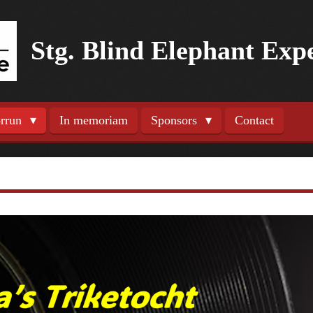
Stg. Blind Elephant Exp
orrun
In memoriam
Sponsors
Contact