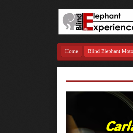
Ga
direct
naar
de
hoofdinhoud
Home
Blind Elephant Mot