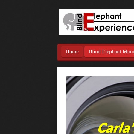
Ga
direct
naar
de
hoofdinhoud
Home
Blind Elephant Mot