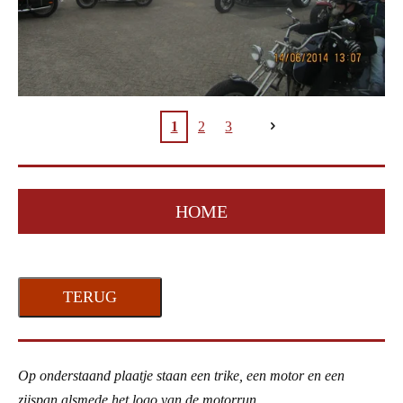
1
2
3
HOME
TERUG
Op onderstaand plaatje staan een trike, een motor en een
zijspan alsmede het logo van de motorrun.