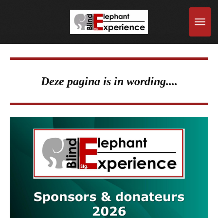
Ga
direct
naar
de
hoofdinhoud
Deze pagina is in wording....