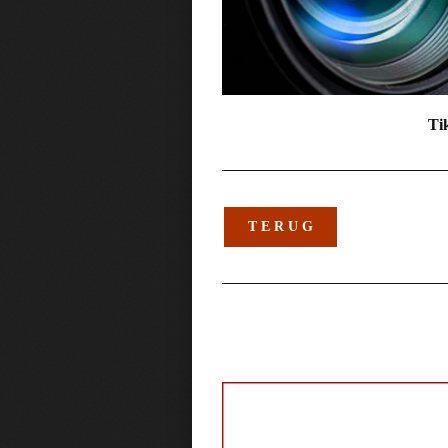
Tik
T E R U G