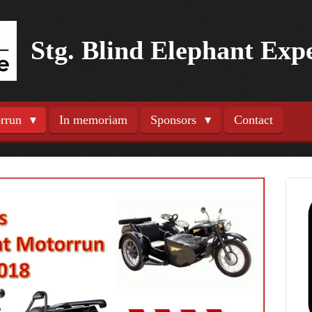
Stg. Blind Elephant Exp
orrun
In memoriam
Sponsors
Contact