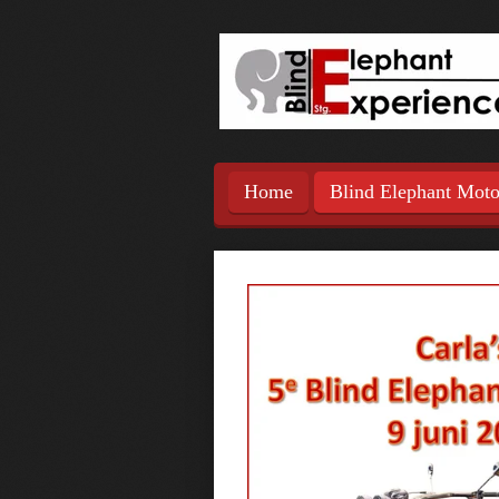
Ga
direct
naar
de
hoofdinhoud
Home
Blind Elephant Mot