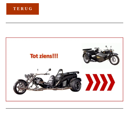
T E R U G